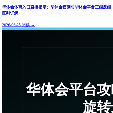
华体会体育入口直播指南：华体会官网与华体会平台正缆反缆
区别详解
2026-06-25
阅读
→