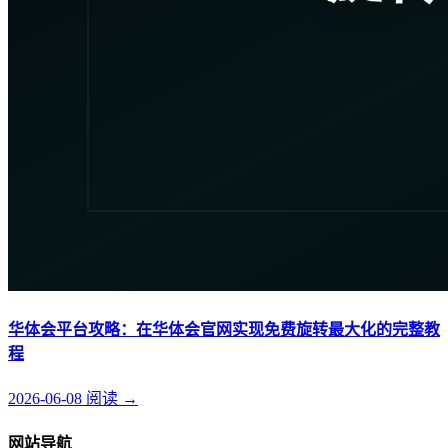
华体会平台攻略：在华体会官网实现免费旋转最大化的完整教
程
2026-06-08
阅读
→
网站导航