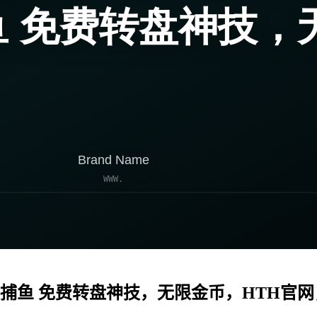
er 怪物觉醒捕鱼 免费转盘神技，无限金币，HTH