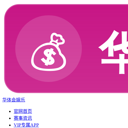
华体会娱乐
官网首页
赛事资讯
VIP专属APP