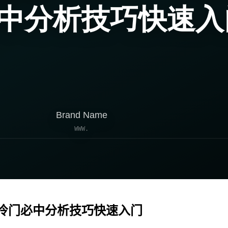
冷门必中分析技巧快速入门