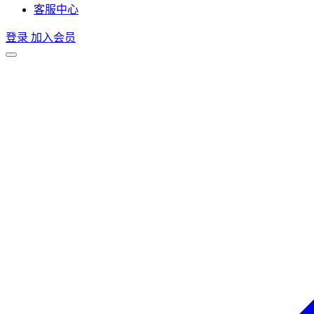
客服中心
登录
加入会员