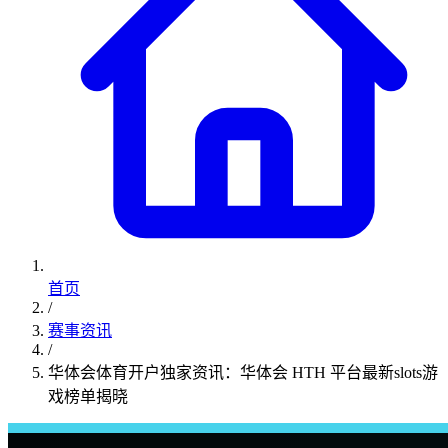
首页
/
赛事资讯
/
华体会体育开户独家资讯：华体会 HTH 平台最新slots游
戏榜单揭晓