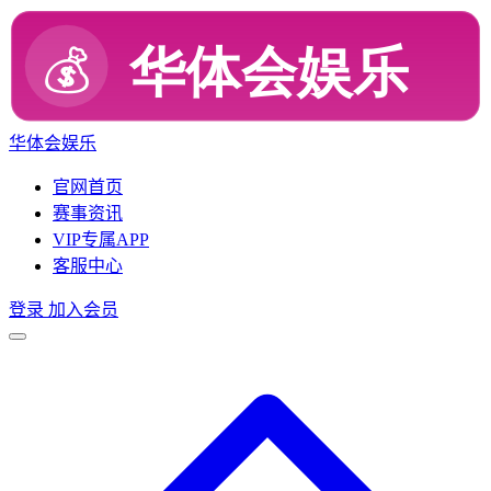
华体会娱乐
官网首页
赛事资讯
VIP专属APP
客服中心
登录
加入会员