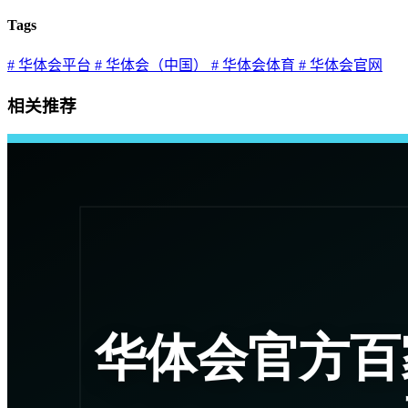
Tags
# 华体会平台
# 华体会（中国）
# 华体会体育
# 华体会官网
相关推荐