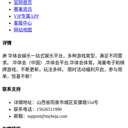
官网首页
赛事资讯
VIP专属APP
客服中心
网站地图
详情
🎁 华体会娱乐一站式娱乐平台，多种游戏类型，满足不同需
求。 华体会（中国）,华体会平台,华体会体育。海量电子和棋
牌游戏，不断更新，玩法多样。 限时活动福利开启，参与简
单，惊喜不断！
联系支持
详细地址：山西省阳泉市城区安康路554号
联系电话：15626511990
邮箱：
support@myheja.com