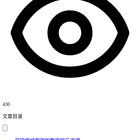
430
文章目录