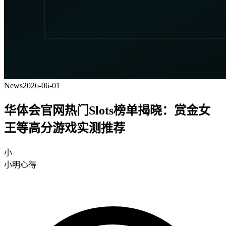
News
2026-06-01
华体会官网热门Slots榜单揭晓：赏金女
王等高分游戏实测推荐
小
小明心得