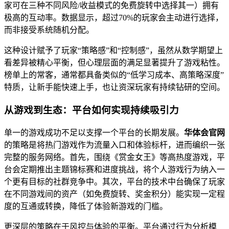
家可在三种不同风险/收益模式的免费旋转中选择其一）拥有
极高的互动率。数据显示，超过70%的玩家会主动进行选择，
而非接受系统随机分配。
这种设计赋予了玩家“策略感”和“控制感”，虽然从数学期望上
看差异被精心平衡，但心理层面的满足显著提升了游戏粘性。
榜单上的常客，通常都具备类似的“低学习成本、高策略深度”
特质，让新手能快速上手，也让资深玩家有持续钻研的空间。
从游戏到生态：平台如何实现持续吸引力
单一的游戏成功不足以支撑一个平台的长期发展。
华体会官网
的策略是将热门游戏作为流量入口和体验标杆，进而编织一张
完整的服务网络。首先，围绕《赏金女王》等高热度游戏，平
台会定期推出主题锦标赛和进度挑战，将个人游戏行为纳入一
个更有目标的社群竞争中。其次，平台的技术中台确保了玩家
在不同游戏间的资产（如免费旋转、奖金积分）能实现一定程
度的互通或转换，降低了体验新游戏的门槛。
更深层的策略在于风控与体验的平衡。平台通过行为分析模