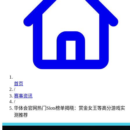
首页
/
赛事资讯
/
华体会官网热门Slots榜单揭晓：赏金女王等高分游戏实
测推荐