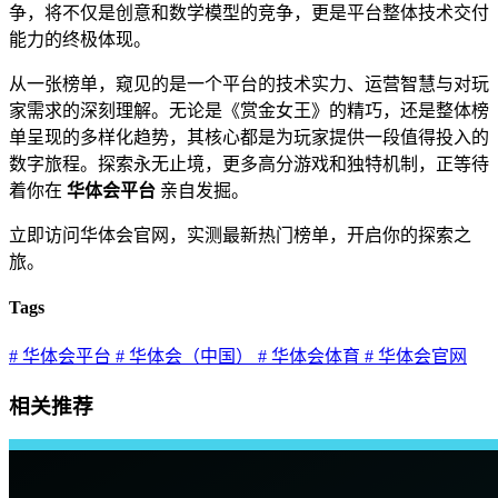
争，将不仅是创意和数学模型的竞争，更是平台整体技术交付
能力的终极体现。
从一张榜单，窥见的是一个平台的技术实力、运营智慧与对玩
家需求的深刻理解。无论是《赏金女王》的精巧，还是整体榜
单呈现的多样化趋势，其核心都是为玩家提供一段值得投入的
数字旅程。探索永无止境，更多高分游戏和独特机制，正等待
着你在
华体会平台
亲自发掘。
立即访问华体会官网，实测最新热门榜单，开启你的探索之
旅。
Tags
# 华体会平台
# 华体会（中国）
# 华体会体育
# 华体会官网
相关推荐