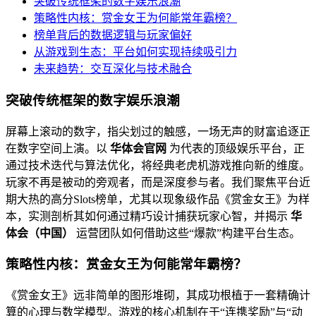
突破传统框架的数字娱乐浪潮
策略性内核：赏金女王为何能常年霸榜？
榜单背后的数据逻辑与玩家偏好
从游戏到生态：平台如何实现持续吸引力
未来趋势：交互深化与技术融合
突破传统框架的数字娱乐浪潮
屏幕上滚动的数字，指尖划过的触感，一场无声的财富追逐正
在数字空间上演。以
华体会官网
为代表的顶级娱乐平台，正
通过技术迭代与算法优化，将经典老虎机游戏推向新的维度。
玩家不再是被动的旁观者，而是深度参与者。我们聚焦平台近
期大热的高分Slots榜单，尤其以现象级作品《赏金女王》为样
本，实测剖析其如何通过精巧设计捕获玩家心智，并揭示
华
体会（中国）
运营团队如何借助这些“爆款”构建平台生态。
策略性内核：赏金女王为何能常年霸榜？
《赏金女王》远非简单的图形堆砌，其成功根植于一套精确计
算的心理与数学模型。游戏的核心机制在于“连携奖励”与“动