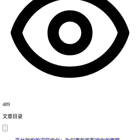
489
文章目录