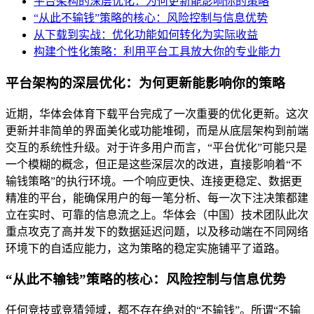
平台架构的深层优化：为何更新能影响你的策略
“从此不输钱”策略的核心：风险控制与信息优势
从下载到实战：优化功能如何转化为实际收益
构建个性化策略：利用平台工具放大你的专业能力
平台架构的深层优化：为何更新能影响你的策略
近期，华体会体育下载平台完成了一次重要的优化更新。这次
更新并非简单的界面美化或功能堆砌，而是从底层架构到前端
交互的系统性升级。对于许多用户而言，“平台优化”可能只是
一个模糊的概念，但正是这些深层次的改进，直接影响着“不
输钱策略”的执行环境。一个响应更快、连接更稳定、数据更
精准的平台，能确保用户的每一笔分析、每一次下注决策都建
立在实时、可靠的信息流之上。华体会（中国）技术团队此次
重点攻克了高并发下的数据延迟问题，以及移动端在不同网络
环境下的自适应能力，这为策略的稳定实施铺平了道路。
“从此不输钱”策略的核心：风险控制与信息优势
任何竞技或竞猜领域，都不存在绝对的“不输钱”。所谓“不输