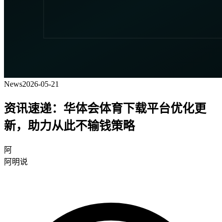
News
2026-05-21
资讯速递：华体会体育下载平台优化更
新，助力从此不输钱策略
阿
阿明说