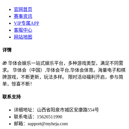
官网首页
赛事资讯
VIP专属APP
客服中心
网站地图
详情
🎁 华体会娱乐一站式娱乐平台，多种游戏类型，满足不同需
求。 华体会（中国）,华体会平台,华体会体育。海量电子和棋
牌游戏，不断更新，玩法多样。 限时活动福利开启，参与简
单，惊喜不断！
联系支持
详细地址：山西省阳泉市城区安康路554号
联系电话：15626511990
邮箱：
support@myheja.com